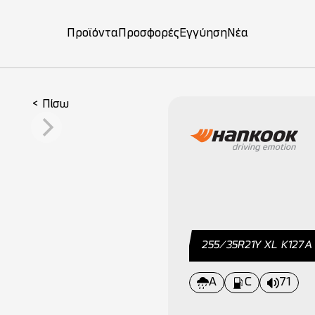
Προϊόντα
Προσφορές
Εγγύηση
Νέα
on
< Πίσω
255/35R21Y ΧL Κ127Α
A
C
71