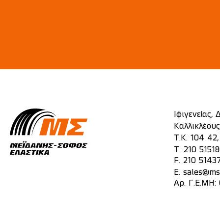
Ιφιγενείας,
Καλλικλέους
Τ.Κ. 104 42
T.
210 5151
F. 210 5143
E.
sales@mst
Αρ. Γ.Ε.ΜΗ: