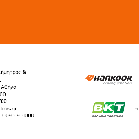
 Δήμητρος &
,
, Αθήνα
860
788
ires.gr
Of
 000961901000