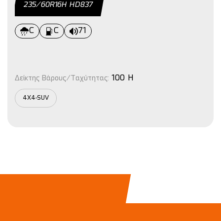
235/60R16H HD837
C
C
71
100 H
Δείκτης Βάρους/Ταχύτητας:
4X4-SUV