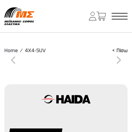
Main Navigation
Home
/
4X4-SUV
< Πίσω