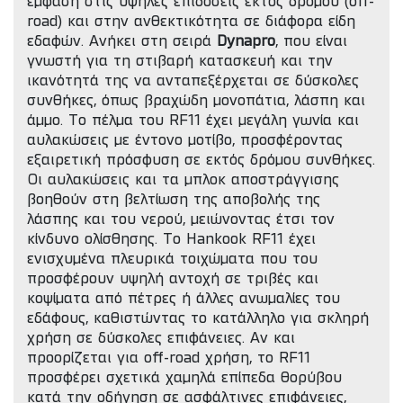
έμφαση στις υψηλές επιδόσεις εκτός δρόμου (off-
road) και στην ανθεκτικότητα σε διάφορα είδη
εδαφών. Ανήκει στη σειρά
Dynapro
, που είναι
γνωστή για τη στιβαρή κατασκευή και την
ικανότητά της να ανταπεξέρχεται σε δύσκολες
συνθήκες, όπως βραχώδη μονοπάτια, λάσπη και
άμμο. Το πέλμα του RF11 έχει μεγάλη γωνία και
αυλακώσεις με έντονο μοτίβο, προσφέροντας
εξαιρετική πρόσφυση σε εκτός δρόμου συνθήκες.
Οι αυλακώσεις και τα μπλοκ αποστράγγισης
βοηθούν στη βελτίωση της αποβολής της
λάσπης και του νερού, μειώνοντας έτσι τον
κίνδυνο ολίσθησης. Το Hankook RF11 έχει
ενισχυμένα πλευρικά τοιχώματα που του
προσφέρουν υψηλή αντοχή σε τριβές και
κοψίματα από πέτρες ή άλλες ανωμαλίες του
εδάφους, καθιστώντας το κατάλληλο για σκληρή
χρήση σε δύσκολες επιφάνειες. Αν και
προορίζεται για off-road χρήση, το RF11
προσφέρει σχετικά χαμηλά επίπεδα θορύβου
κατά την οδήγηση σε ασφάλτινες επιφάνειες,