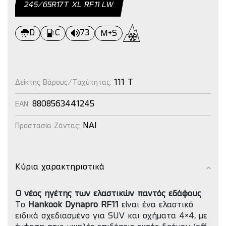
245/65R17Τ XL RF11 LW
D
C
73
M+S
111 T
Δείκτης Βάρους/Ταχύτητας:
8808563441245
EAN:
NAI
Προστασία Ζάντας:
Κύρια χαρακτηριστικά
Ο νέος ηγέτης των ελαστικών παντός εδάφους
Το
Hankook Dynapro RF11
είναι ένα ελαστικό
ειδικά σχεδιασμένο για SUV και οχήματα 4×4, με