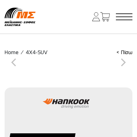
Main Navigation
Home
/
4X4-SUV
< Πίσω