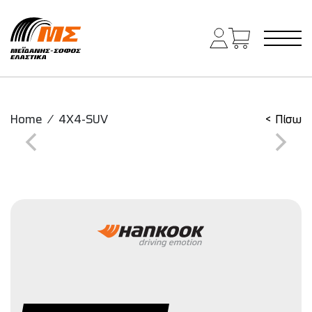
Main Navigation
Home
/
4X4-SUV
< Πίσω