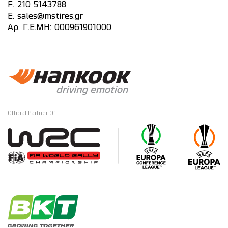
F. 210 5143788
E.
sales@mstires.gr
Αρ. Γ.Ε.ΜΗ: 000961901000
Official Partner Of