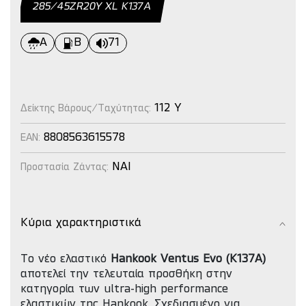
285/45ΖR20Y XL K137A
A
B
71
112 Y
Δείκτης Βάρους/Ταχύτητας:
8808563615578
EAN:
NAI
Προστασία Ζάντας:
Κύρια χαρακτηριστικά
Το νέο ελαστικό
Hankook Ventus Evo (K137A)
αποτελεί την τελευταία προσθήκη στην
κατηγορία των ultra-high performance
ελαστικών της Hankook. Σχεδιασμένο για