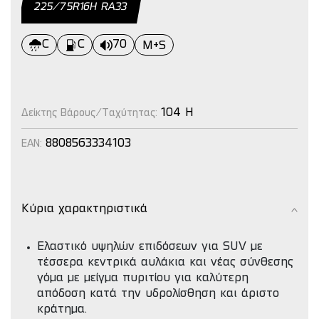
225/75R16Η RΑ33
C
C
70
M+S
104 H
Δείκτης Βάρους/Ταχύτητας:
8808563334103
EAN:
Κύρια χαρακτηριστικά
Ελαστικό υψηλών επιδόσεων για SUV με
τέσσερα κεντρικά αυλάκια και νέας σύνθεσης
γόμα με μείγμα πυριτίου για καλύτερη
απόδοση κατά την υδρολίσθηση και άριστο
κράτημα.