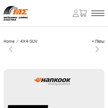
Main Navigation
Home
/
4X4-SUV
< Πίσω