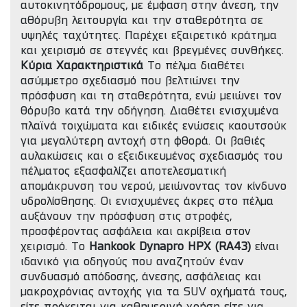
αυτοκινητόδρομους, με έμφαση στην άνεση, την
αθόρυβη λειτουργία και την σταθερότητα σε
υψηλές ταχύτητες. Παρέχει εξαιρετικό κράτημα
και χειρισμό σε στεγνές και βρεγμένες συνθήκες.
Κύρια Χαρακτηριστικά
Το πέλμα διαθέτει
ασύμμετρο σχεδιασμό που βελτιώνει την
πρόσφυση και τη σταθερότητα, ενώ μειώνει τον
θόρυβο κατά την οδήγηση. Διαθέτει ενισχυμένα
πλαϊνά τοιχώματα και ειδικές ενώσεις καουτσούκ
για μεγαλύτερη αντοχή στη φθορά. Οι βαθιές
αυλακώσεις και ο εξειδικευμένος σχεδιασμός του
πέλματος εξασφαλίζει αποτελεσματική
απομάκρυνση του νερού, μειώνοντας τον κίνδυνο
υδρολίσθησης. Οι ενισχυμένες άκρες στο πέλμα
αυξάνουν την πρόσφυση στις στροφές,
προσφέροντας ασφάλεια και ακρίβεια στον
χειρισμό. Το
Hankook Dynapro HPX (RA43)
είναι
ιδανικό για οδηγούς που αναζητούν έναν
συνδυασμό απόδοσης, άνεσης, ασφάλειας και
μακροχρόνιας αντοχής για τα SUV οχήματά τους,