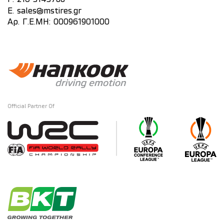
E.
sales@mstires.gr
Αρ. Γ.Ε.ΜΗ: 000961901000
Official Partner Of