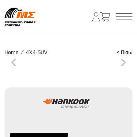
Main Navigation
Home
/
4X4-SUV
< Πίσω