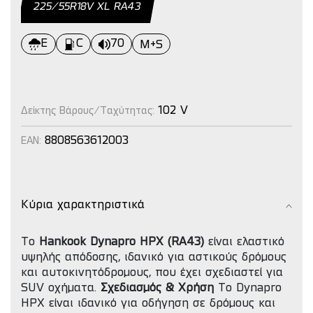
225/55R18V XL RΑ43
E
C
70
M+S
102 V
Δείκτης Βάρους/Ταχύτητας:
8808563612003
EAN:
Κύρια χαρακτηριστικά
Το
Hankook Dynapro HPX (RA43)
είναι ελαστικό
υψηλής απόδοσης, ιδανικό για αστικούς δρόμους
και αυτοκινητόδρομους, που έχει σχεδιαστεί για
SUV οχήματα.
Σχεδιασμός & Χρήση
Το Dynapro
HPX είναι ιδανικό για οδήγηση σε δρόμους και