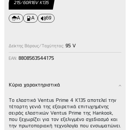
215/60R16V Κ135
A
Α
69
95 V
Δείκτης Βάρους/Ταχύτητας:
8808563544175
EAN:
Κύρια χαρακτηριστικά
Το ελαστικό Ventus Prime 4 K135 αποτελεί την
τέταρτη γενιά της εξαιρετικά επιτυχημένης
σειράς ελαστικών Ventus Prime της Hankook,
που ξεχωρίζει για τον εξελιγμένο σχεδιασμό και
την πρωτοποριακή τεχνολογία που ενσωματώνει.