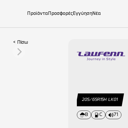
Προϊόντα
Προσφορές
Εγγύηση
Νέα
on
< Πίσω
205/65R15H LK01
B
C
71