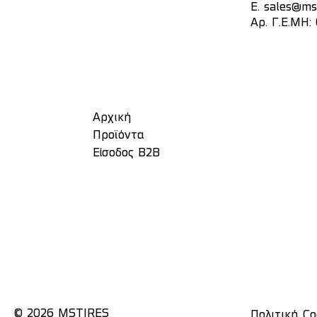
E.
sales@mst
Αρ. Γ.Ε.ΜΗ:
Αρχική
Προϊόντα
Είσοδος Β2Β
© 2026 MSTIRES
Πολιτική Co