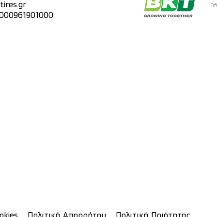
ires.gr
Of
 000961901000
okies
Πολιτική Απορρήτου
Πολιτική Ποιότητας