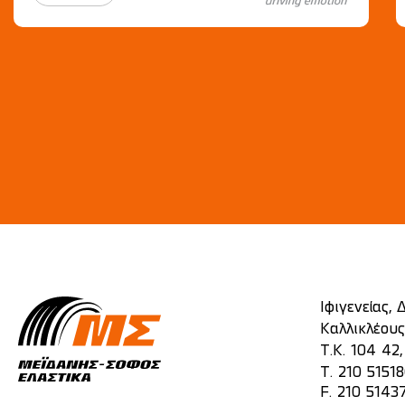
Ιφιγενείας,
Καλλικλέους
Τ.Κ. 104 42
T.
210 5151
F. 210 5143