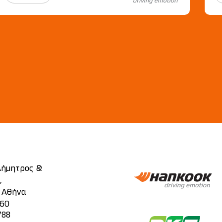
 Δήμητρος &
,
, Αθήνα
860
788