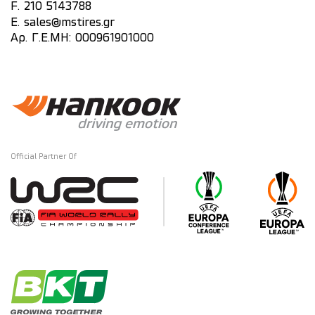
F. 210 5143788
E.
sales@mstires.gr
Αρ. Γ.Ε.ΜΗ: 000961901000
Official Partner Of