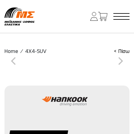
Main Navigation
Home
/
4X4-SUV
< Πίσω