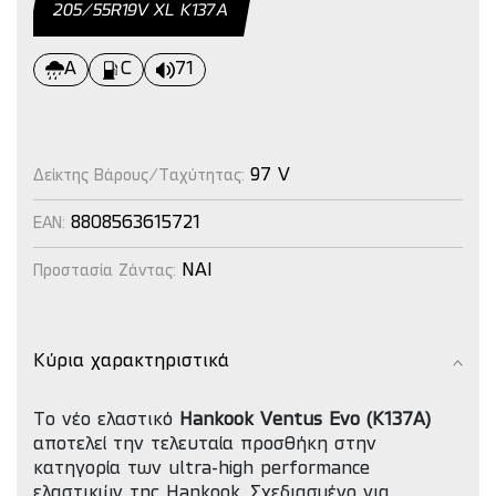
205/55R19V ΧL Κ137Α
A
C
71
97 V
Δείκτης Βάρους/Ταχύτητας:
8808563615721
EAN:
NAI
Προστασία Ζάντας:
Κύρια χαρακτηριστικά
Το νέο ελαστικό
Hankook Ventus Evo (K137A)
αποτελεί την τελευταία προσθήκη στην
κατηγορία των ultra-high performance
ελαστικών της Hankook. Σχεδιασμένο για