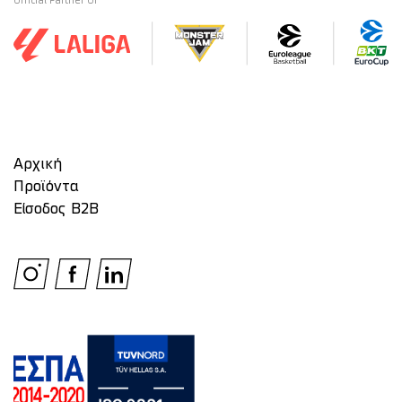
Official Partner Of
Αρχική
Προϊόντα
Είσοδος Β2Β