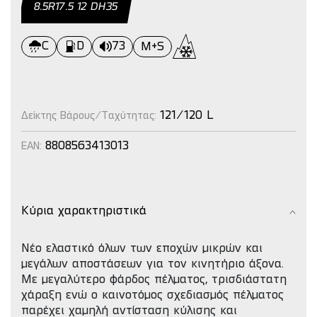
8.5R17.5 12 DΗ35
C
D
73
M+S
121/120 L
Δείκτης Βάρους/Ταχύτητας:
8808563413013
EAN:
Κύρια χαρακτηριστικά
Νέο ελαστικό όλων των εποχών μικρών και
μεγάλων αποστάσεων για τον κινητήριο άξονα.
Με μεγαλύτερο φάρδος πέλματος, τρισδιάστατη
χάραξη ενώ ο καινοτόμος σχεδιασμός πέλματος
παρέχει χαμηλή αντίσταση κύλισης και