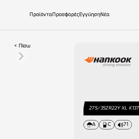
Προϊόντα
Προσφορές
Εγγύηση
Νέα
on
< Πίσω
275/35ZR22Y XL K13
A
C
71