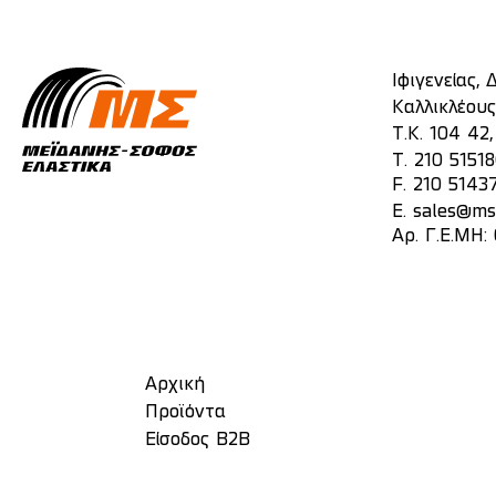
Ιφιγενείας,
Καλλικλέους
Τ.Κ. 104 42
T.
210 5151
F. 210 5143
E.
sales@mst
Αρ. Γ.Ε.ΜΗ:
Αρχική
Προϊόντα
Είσοδος Β2Β