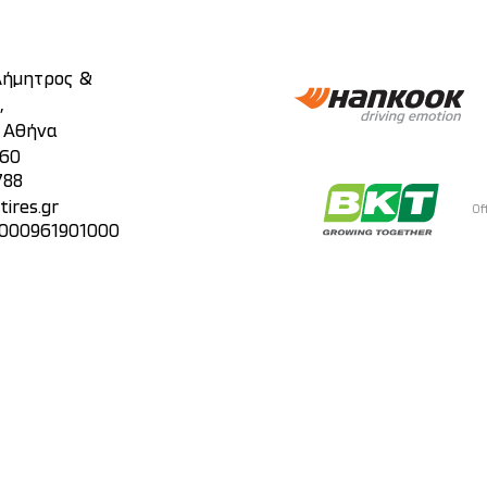
 Δήμητρος &
,
, Αθήνα
860
788
ires.gr
Of
 000961901000