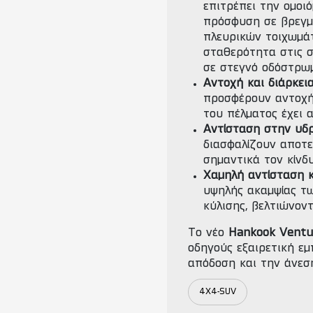
επιτρέπει την ομοι
πρόσφυση σε βρεγμέ
πλευρικών τοιχωμάτ
σταθερότητα στις σ
σε στεγνό οδόστρω
Αντοχή και διάρκει
προσφέρουν αντοχή 
του πέλματος έχει 
Αντίσταση στην υδρ
διασφαλίζουν αποτ
σημαντικά τον κίνδ
Χαμηλή αντίσταση κ
υψηλής ακαμψίας τω
κύλισης, βελτιώνοντ
Το νέο
Hankook Ventu
οδηγούς εξαιρετική εμ
απόδοση και την άνεσ
4X4-SUV