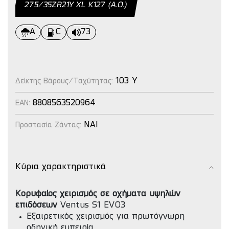
275/35ΖR21Υ ΧL Κ127 (Α.Ο.)
A
C
73
103 Y
Δείκτης Βάρους/Ταχύτητας:
8808563520964
EAN:
NAI
Προστασία Ζάντας:
Κύρια χαρακτηριστικά
Κορυφαίος χειρισμός σε οχήματα υψηλών
επιδόσεων
Ventus S1 EVO3
Εξαιρετικός χειρισμός για πρωτόγνωρη
οδηγική εμπειρία