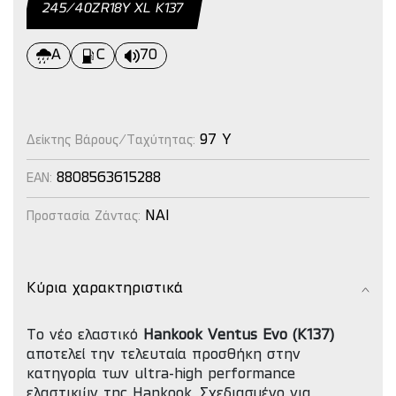
245/40ΖR18Υ ΧL Κ137
A
C
70
97 Y
Δείκτης Βάρους/Ταχύτητας:
8808563615288
EAN:
NAI
Προστασία Ζάντας:
Κύρια χαρακτηριστικά
Το νέο ελαστικό
Hankook Ventus Evo (K137)
αποτελεί την τελευταία προσθήκη στην
κατηγορία των ultra-high performance
ελαστικών της Hankook. Σχεδιασμένο για