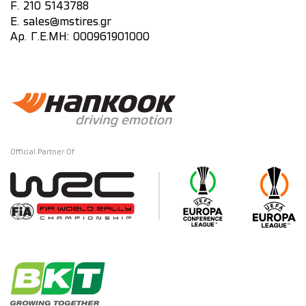
F. 210 5143788
E.
sales@mstires.gr
Αρ. Γ.Ε.ΜΗ: 000961901000
Official Partner Of