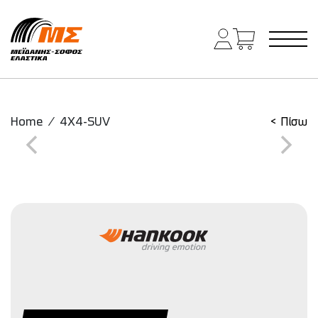
Main Navigation
Home
/
4X4-SUV
< Πίσω