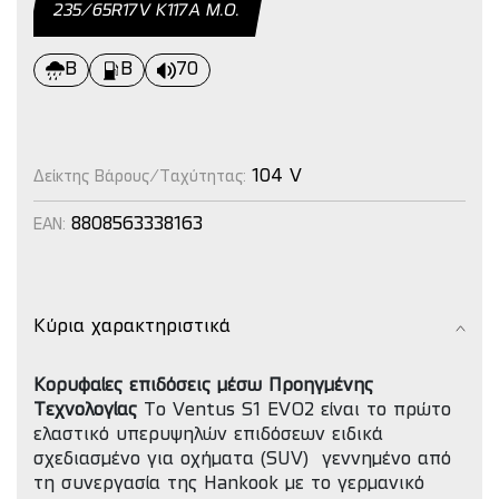
235/65R17V Κ117Α Μ.Ο.
B
B
70
104 V
Δείκτης Βάρους/Ταχύτητας:
8808563338163
EAN:
Κύρια χαρακτηριστικά
Κορυφαίες επιδόσεις μέσω Προηγμένης
Τεχνολογίας
Το Ventus S1 EVO2 είναι το πρώτο
ελαστικό υπερυψηλών επιδόσεων ειδικά
σχεδιασμένο για οχήματα (SUV) γεννημένο από
τη συνεργασία της Hankook με το γερμανικό