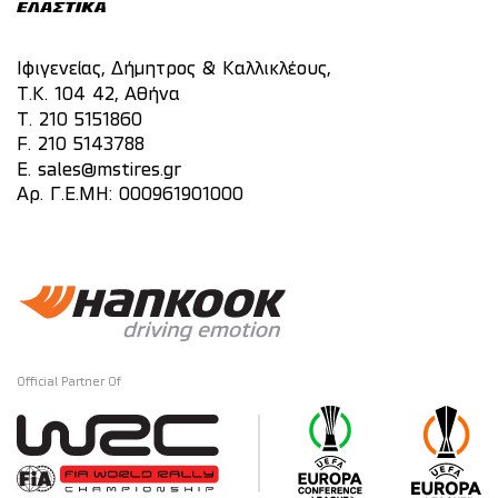
Ιφιγενείας, Δήμητρος & Καλλικλέους,
Τ.Κ. 104 42, Αθήνα
T.
210 5151860
F. 210 5143788
E.
sales@mstires.gr
Αρ. Γ.Ε.ΜΗ: 000961901000
Official Partner Of