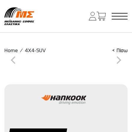
Main Navigation
Home
/
4X4-SUV
< Πίσω