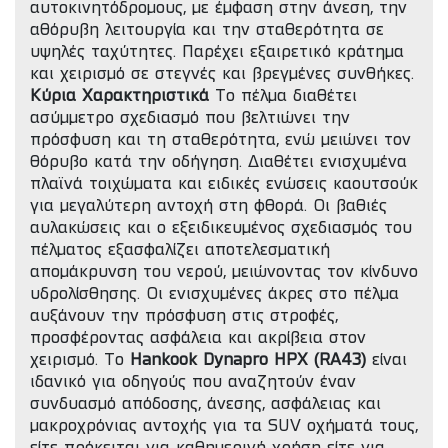
αυτοκινητόδρομους, με έμφαση στην άνεση, την
αθόρυβη λειτουργία και την σταθερότητα σε
υψηλές ταχύτητες. Παρέχει εξαιρετικό κράτημα
και χειρισμό σε στεγνές και βρεγμένες συνθήκες.
Κύρια Χαρακτηριστικά
Το πέλμα διαθέτει
ασύμμετρο σχεδιασμό που βελτιώνει την
πρόσφυση και τη σταθερότητα, ενώ μειώνει τον
θόρυβο κατά την οδήγηση. Διαθέτει ενισχυμένα
πλαϊνά τοιχώματα και ειδικές ενώσεις καουτσούκ
για μεγαλύτερη αντοχή στη φθορά. Οι βαθιές
αυλακώσεις και ο εξειδικευμένος σχεδιασμός του
πέλματος εξασφαλίζει αποτελεσματική
απομάκρυνση του νερού, μειώνοντας τον κίνδυνο
υδρολίσθησης. Οι ενισχυμένες άκρες στο πέλμα
αυξάνουν την πρόσφυση στις στροφές,
προσφέροντας ασφάλεια και ακρίβεια στον
χειρισμό. Το
Hankook Dynapro HPX (RA43)
είναι
ιδανικό για οδηγούς που αναζητούν έναν
συνδυασμό απόδοσης, άνεσης, ασφάλειας και
μακροχρόνιας αντοχής για τα SUV οχήματά τους,