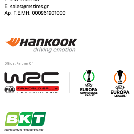
E.
sales@mstires.gr
Αρ. Γ.Ε.ΜΗ: 000961901000
Official Partner Of