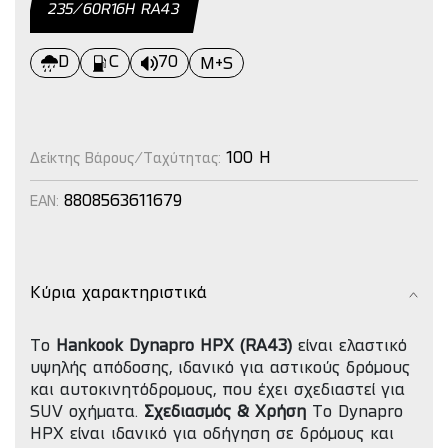
235/60R16H RΑ43
D
C
70
M+S
100 H
Δείκτης Βάρους/Ταχύτητας:
8808563611679
EAN:
Κύρια χαρακτηριστικά
Το
Hankook Dynapro HPX (RA43)
είναι ελαστικό
υψηλής απόδοσης, ιδανικό για αστικούς δρόμους
και αυτοκινητόδρομους, που έχει σχεδιαστεί για
SUV οχήματα.
Σχεδιασμός & Χρήση
Το Dynapro
HPX είναι ιδανικό για οδήγηση σε δρόμους και