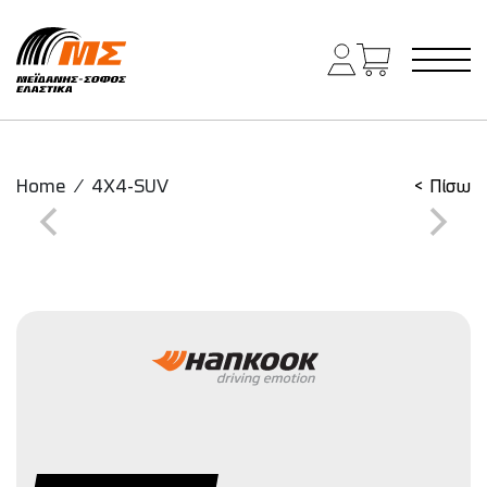
Main Navigation
Home
/
4X4-SUV
< Πίσω