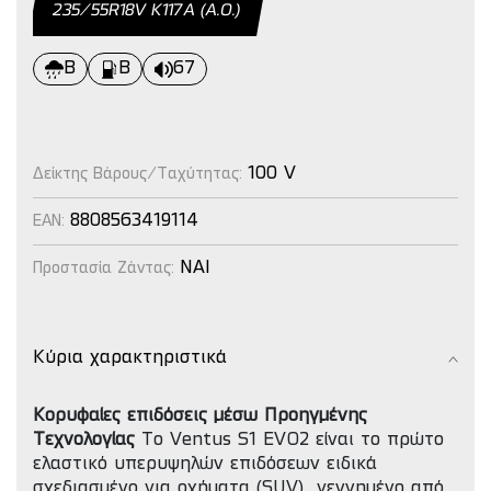
235/55R18V Κ117Α (Α.Ο.)
B
B
67
100 V
Δείκτης Βάρους/Ταχύτητας:
8808563419114
EAN:
NAI
Προστασία Ζάντας:
Κύρια χαρακτηριστικά
Κορυφαίες επιδόσεις μέσω Προηγμένης
Τεχνολογίας
Το Ventus S1 EVO2 είναι το πρώτο
ελαστικό υπερυψηλών επιδόσεων ειδικά
σχεδιασμένο για οχήματα (SUV) γεννημένο από