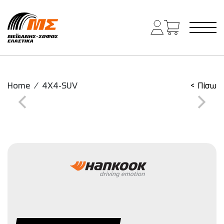
Main Navigation
Home
/
4X4-SUV
< Πίσω