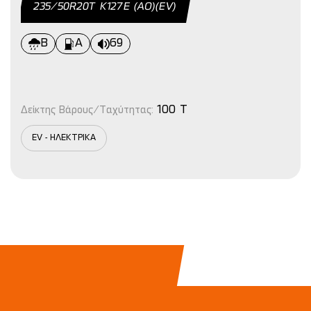
235/50R20Τ Κ127Ε (AO)(EV)
B
Α
69
100 T
Δείκτης Βάρους/Ταχύτητας:
EV - ΗΛΕΚΤΡΙΚΑ