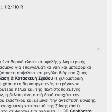
112/110 R
ας:
ι ένα θερινό ελαστικό υψηλής χιλιομετρικής
ιασμένο για επαγγελματικά van και μεταφορικά
ιόπιστη ασφάλεια και μεγάλη διάρκεια ζωής.
δίαση & Κατασκευή Σχεδίου
Η χιλιομετρική
εί χάρη στη δημιουργία ενός τετράγωνου
ύτερο πέλμα και της βελτιστοποιημένης
ον, η βελτιωμένη αυτή δομή ενισχύει την
υ ελαστικού και μειώνει την αντίσταση κύλισης.
ενισχυμένη κατασκευή της ζώνης (belt)
τητα σε φορτωμένα οχήματα. Οι
3D GripKontrol