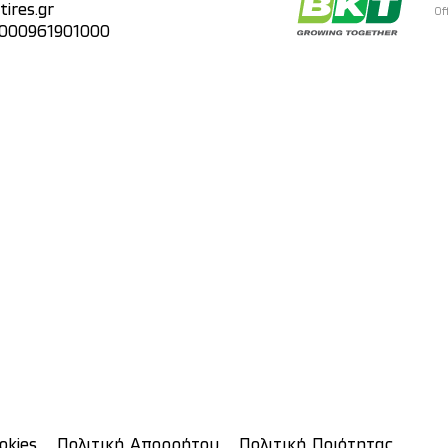
ires.gr
Of
 000961901000
okies
Πολιτική Απορρήτου
Πολιτική Ποιότητας