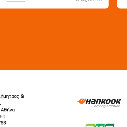
 Δήμητρος &
,
, Αθήνα
860
788