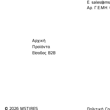
E.
sales@mst
Αρ. Γ.Ε.ΜΗ:
Αρχική
Προϊόντα
Είσοδος Β2Β
© 2026 MSTIRES
Πολιτική Co