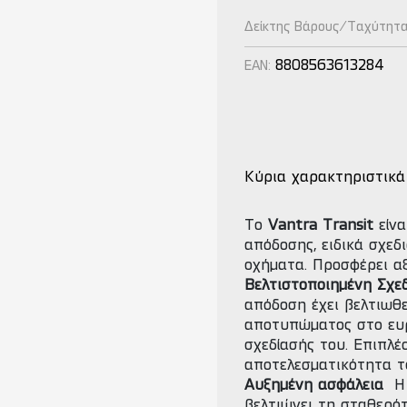
Δείκτης Βάρους/Ταχύτητ
8808563613284
EAN:
Κύρια χαρακτηριστικά
Το
Vantra Transit
είνα
απόδοσης, ειδικά σχεδ
οχήματα. Προσφέρει αξ
Βελτιστοποιημένη Σχε
απόδοση έχει βελτιωθ
αποτυπώματος στο ευρ
σχεδίασής του. Επιπλέ
αποτελεσματικότητα το
Αυξημένη ασφάλεια
Η 
βελτιώνει τη σταθερό