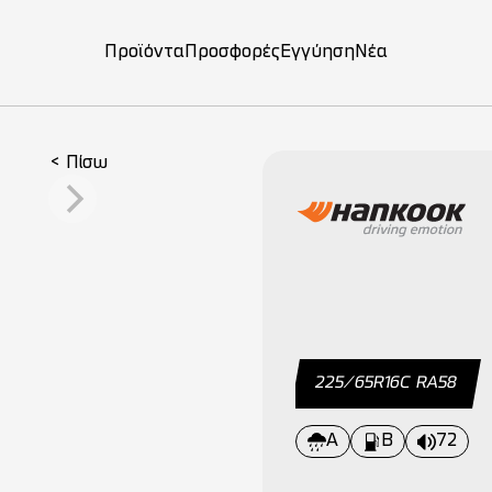
Προϊόντα
Προσφορές
Εγγύηση
Νέα
on
< Πίσω
225/65R16C RA58
A
B
72