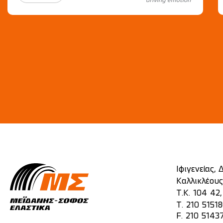
Ιφιγενείας,
Καλλικλέους
Τ.Κ. 104 42
T.
210 5151
F. 210 5143