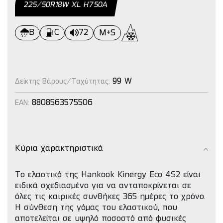
225/50R18W XL H750A
B
C
72
M+S
99 W
Δείκτης Βάρους/Ταχύτητας:
8808563575506
EAN:
Κύρια χαρακτηριστικά
Tο ελαστικό της Hankook Kinergy Eco 4S2 είναι
ειδικά σχεδιασμένο για να ανταποκρίνεται σε
όλες τις καιρικές συνθήκες 365 ημέρες το χρόνο.
H σύνθεση της γόμας του ελαστικού, που
αποτελείται σε υψηλό ποσοστό από φυσικές