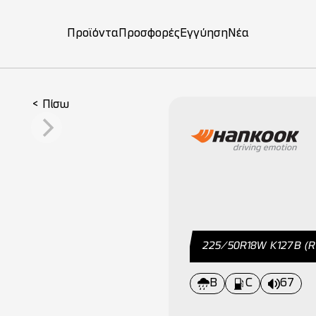
Προϊόντα
Προσφορές
Εγγύηση
Νέα
on
< Πίσω
225/50R18W Κ127B (
B
C
67