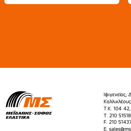
Ιφιγενείας,
Καλλικλέους
Τ.Κ. 104 42
T.
210 5151
F. 210 5143
E.
sales@mst