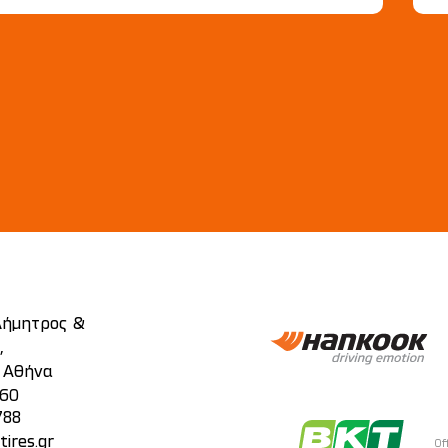
 Δήμητρος &
,
, Αθήνα
860
788
ires.gr
Of