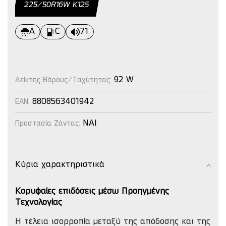
225/50R16W Κ125
A
C
71
92 W
Δείκτης Βάρους/Ταχύτητας:
8808563401942
EAN:
NAI
Προστασία Ζάντας:
Κύρια χαρακτηριστικά
Κορυφαίες επιδόσεις μέσω Προηγμένης
Τεχνολογίας
Η τέλεια ισορροπία μεταξύ της απόδοσης και της