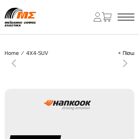
Main Navigation
Home
/
4X4-SUV
< Πίσω