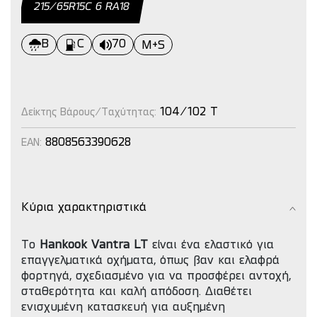
215/65R15C 6 RΑ18
B
C
70
M+S
104/102 T
Δείκτης Βάρους/Ταχύτητας:
8808563390628
EAN:
Κύρια χαρακτηριστικά
Το
Hankook Vantra LT
είναι ένα ελαστικό για
επαγγελματικά οχήματα, όπως βαν και ελαφρά
φορτηγά, σχεδιασμένο για να προσφέρει αντοχή,
σταθερότητα και καλή απόδοση. Διαθέτει
ενισχυμένη κατασκευή για αυξημένη