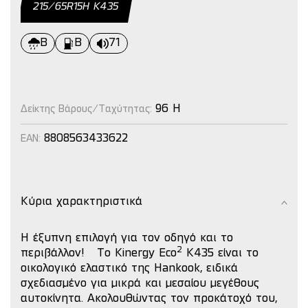
215/65R15Η Κ435
B
B
71
96 H
Δείκτης Βάρους/Ταχύτητας:
8808563433622
EAN:
Κύρια χαρακτηριστικά
Η έξυπνη επιλογή για τον οδηγό και το
2
περιβάλλον!
Το Kinergy Eco
K435 είναι το
οικολογικό ελαστικό της Hankook, ειδικά
σχεδιασμένο για μικρά και μεσαίου μεγέθους
αυτοκίνητα.
Ακολουθώντας τον προκάτοχό του,