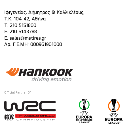
Ιφιγενείας, Δήμητρος & Καλλικλέους,
Τ.Κ. 104 42, Αθήνα
T.
210 5151860
F. 210 5143788
E.
sales@mstires.gr
Αρ. Γ.Ε.ΜΗ: 000961901000
Official Partner Of