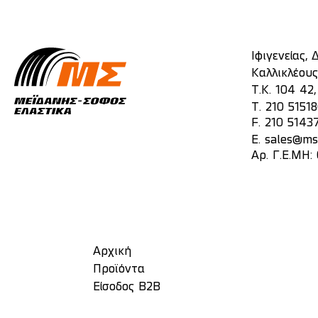
Ιφιγενείας,
Καλλικλέους
Τ.Κ. 104 42
T.
210 5151
F. 210 5143
E.
sales@mst
Αρ. Γ.Ε.ΜΗ:
Αρχική
Προϊόντα
Είσοδος Β2Β