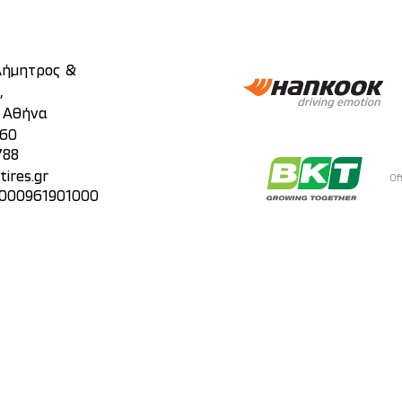
 Δήμητρος &
,
, Αθήνα
860
788
ires.gr
Of
 000961901000