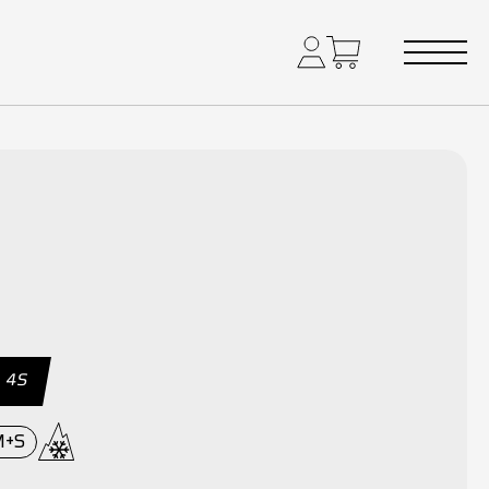
A 4S
M+S