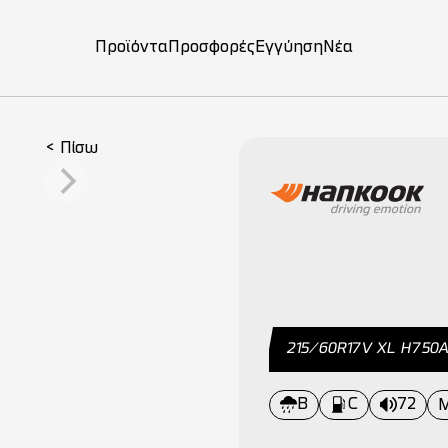
Προϊόντα
Προσφορές
Εγγύηση
Νέα
on
< Πίσω
215/60R17V XL H750
B
C
72