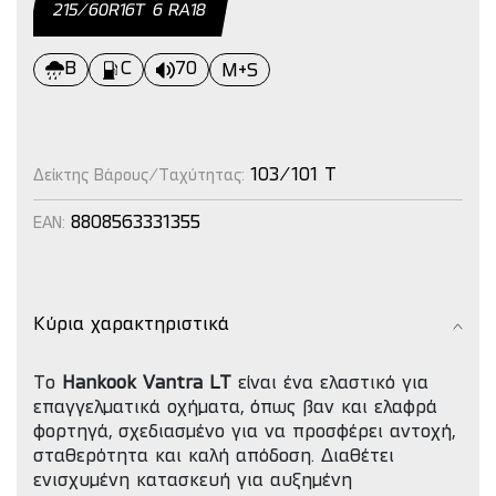
215/60R16Τ 6 RΑ18
B
C
70
M+S
103/101 T
Δείκτης Βάρους/Ταχύτητας:
8808563331355
EAN:
Κύρια χαρακτηριστικά
Το
Hankook Vantra LT
είναι ένα ελαστικό για
επαγγελματικά οχήματα, όπως βαν και ελαφρά
φορτηγά, σχεδιασμένο για να προσφέρει αντοχή,
σταθερότητα και καλή απόδοση. Διαθέτει
ενισχυμένη κατασκευή για αυξημένη