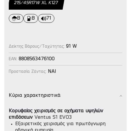
215/45R17W ΧL Κ127
B
B
71
91 W
Δείκτης Βάρους/Ταχύτητας:
8808563476100
EAN:
NAI
Προστασία Ζάντας:
Κύρια χαρακτηριστικά
Κορυφαίος χειρισμός σε οχήματα υψηλών
επιδόσεων
Ventus S1 EVO3
Εξαιρετικός χειρισμός για πρωτόγνωρη
οδηγική εμπειρία