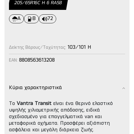
205/65R16C H 6 RA58
A
B
72
103/101 H
Δείκτης Βάρους/Ταχύτητας:
8808563613208
EAN:
Κύρια χαρακτηριστικά
Το
Vantra Transit
είναι ένα θερινό ελαστικό
υψηλής χιλιομετρικής απόδοσης, ειδικά
σχεδιασμένο για επαγγελματικά van και
μεταφορικά οχήματα. Προσφέρει αξιόπιστη
ασφάλεια και μεγάλη διάρκεια ζωής.