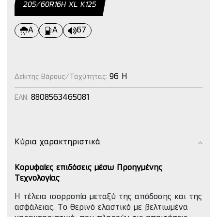
205/60R16Η XL Κ125
A
Α
67
96 H
Δείκτης Βάρους/Ταχύτητας:
8808563465081
EAN:
Κύρια χαρακτηριστικά
Κορυφαίες επιδόσεις μέσω Προηγμένης
Τεχνολογίας
Η τέλεια ισορροπία μεταξύ της απόδοσης και της
ασφάλειας. To θερινό ελαστικό με βελτιωμένα