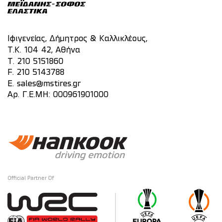
Ιφιγενείας, Δήμητρος & Καλλικλέους,
Τ.Κ. 104 42, Αθήνα
T.
210 5151860
F. 210 5143788
E.
sales@mstires.gr
Αρ. Γ.Ε.ΜΗ: 000961901000
Official Partner Of