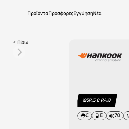
Προϊόντα
Προσφορές
Εγγύηση
Νέα
on
< Πίσω
195R15 8 RΑ18
C
E
70