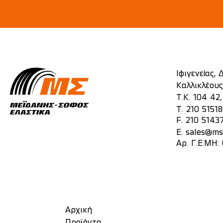
Ιφιγενείας,
Καλλικλέους
Τ.Κ. 104 42
T.
210 5151
F. 210 5143
E.
sales@mst
Αρ. Γ.Ε.ΜΗ:
Αρχική