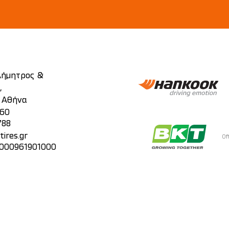
 Δήμητρος &
,
, Αθήνα
860
788
ires.gr
Of
 000961901000