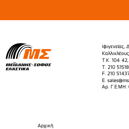
Ιφιγενείας,
Καλλικλέους
Τ.Κ. 104 42
T.
210 5151
F. 210 5143
E.
sales@mst
Αρ. Γ.Ε.ΜΗ:
Αρχική