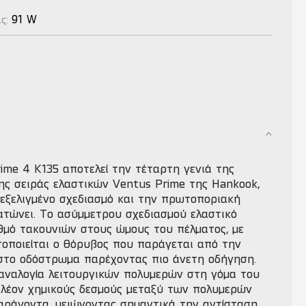
91 W
ας:
ime 4 K135 αποτελεί την τέταρτη γενιά της
ης σειράς ελαστικών Ventus Prime της Hankook,
 εξελιγμένο σχεδιασμό και την πρωτοποριακή
ατώνει. Το ασύμμετρου σχεδιασμού ελαστικό
θμό τακουνιών στους ώμους του πέλματος, με
τοποιείται ο θόρυβος που παράγεται από την
στο οδόστρωμα παρέχοντας πιο άνετη οδήγηση.
 αναλογία λειτουργικών πολυμερών στη γόμα του
πλέον χημικούς δεσμούς μεταξύ των πολυμερών
αράγοντα, μειώνοντας σημαντικά την αντίσταση