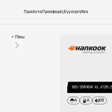
Προϊόντα
Προσφορές
Εγγύηση
Νέα
on
< Πίσω
195/55R16W XL Κ135 
A
Α
68