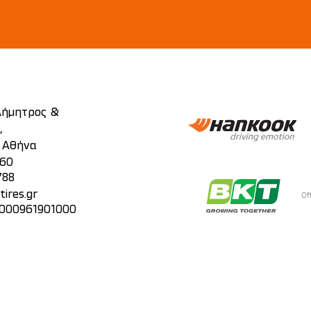
 Δήμητρος &
,
, Αθήνα
860
788
ires.gr
Of
 000961901000