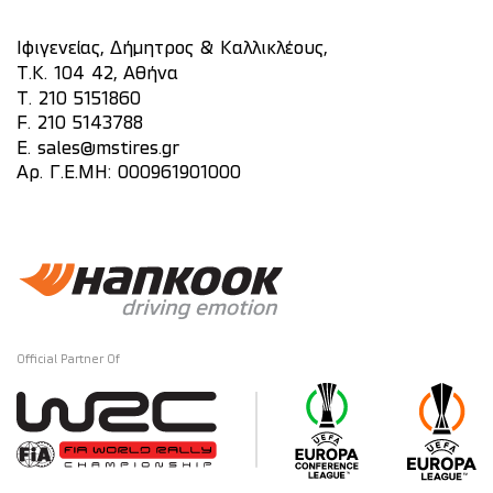
Ιφιγενείας, Δήμητρος & Καλλικλέους,
Τ.Κ. 104 42, Αθήνα
T.
210 5151860
F. 210 5143788
E.
sales@mstires.gr
Αρ. Γ.Ε.ΜΗ: 000961901000
Official Partner Of