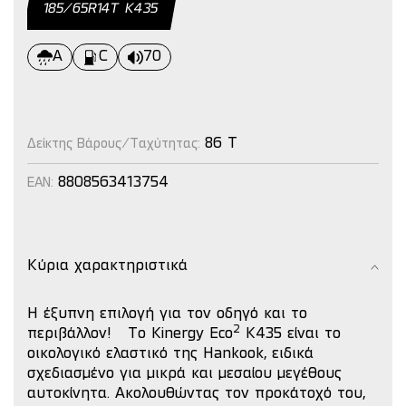
185/65R14Τ Κ435
A
C
70
86 T
Δείκτης Βάρους/Ταχύτητας:
8808563413754
EAN:
Κύρια χαρακτηριστικά
Η έξυπνη επιλογή για τον οδηγό και το
2
περιβάλλον!
Το Kinergy Eco
K435 είναι το
οικολογικό ελαστικό της Hankook, ειδικά
σχεδιασμένο για μικρά και μεσαίου μεγέθους
αυτοκίνητα.
Ακολουθώντας τον προκάτοχό του,