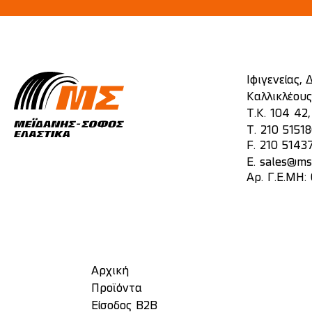
Ιφιγενείας,
Καλλικλέους
Τ.Κ. 104 42
T.
210 5151
F. 210 5143
E.
sales@mst
Αρ. Γ.Ε.ΜΗ:
Αρχική
Προϊόντα
Είσοδος Β2Β