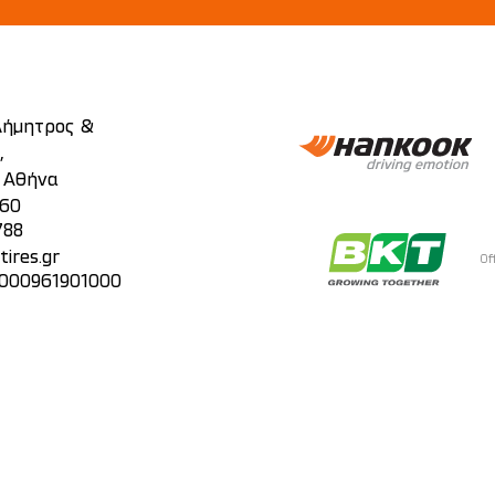
 Δήμητρος &
,
, Αθήνα
860
788
ires.gr
Of
 000961901000