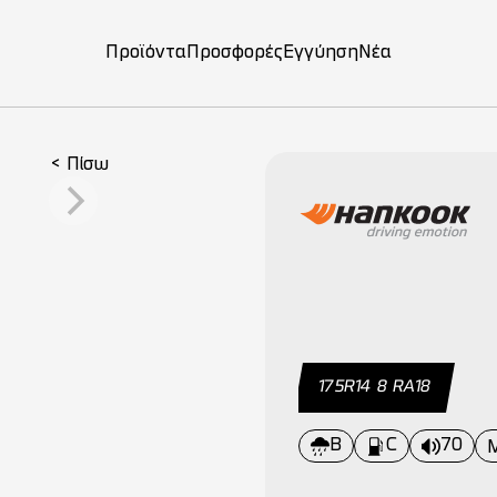
Προϊόντα
Προσφορές
Εγγύηση
Νέα
on
< Πίσω
175R14 8 RΑ18
B
C
70