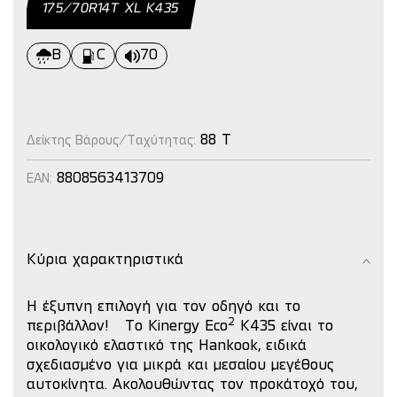
175/70R14Τ XL Κ435
B
C
70
88 T
Δείκτης Βάρους/Ταχύτητας:
8808563413709
EAN:
Κύρια χαρακτηριστικά
Η έξυπνη επιλογή για τον οδηγό και το
2
περιβάλλον!
Το Kinergy Eco
K435 είναι το
οικολογικό ελαστικό της Hankook, ειδικά
σχεδιασμένο για μικρά και μεσαίου μεγέθους
αυτοκίνητα.
Ακολουθώντας τον προκάτοχό του,