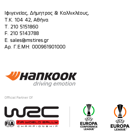
Ιφιγενείας, Δήμητρος & Καλλικλέους,
Τ.Κ. 104 42, Αθήνα
T.
210 5151860
F. 210 5143788
E.
sales@mstires.gr
Αρ. Γ.Ε.ΜΗ: 000961901000
Official Partner Of