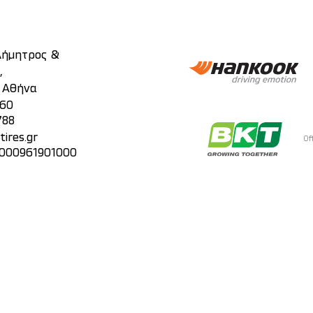
 Δήμητρος &
,
, Αθήνα
860
788
ires.gr
Of
 000961901000