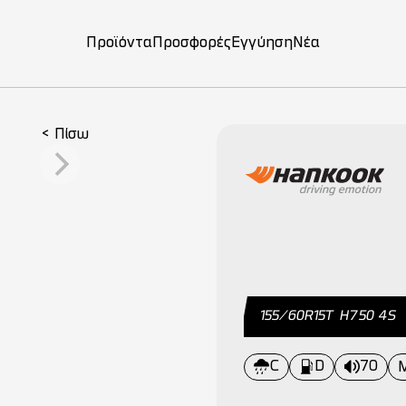
Προϊόντα
Προσφορές
Εγγύηση
Νέα
on
< Πίσω
155/60R15Τ Η750 4S
C
D
70