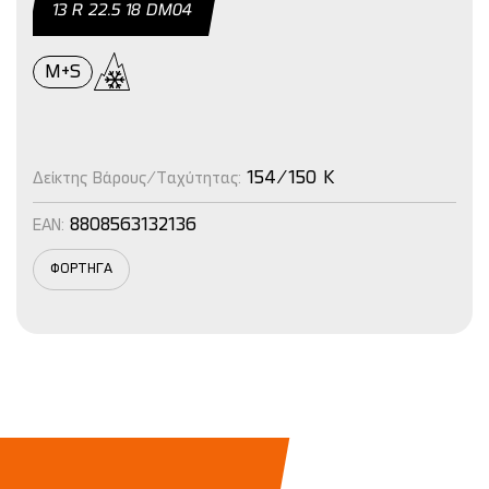
13 R 22.5 18 DΜ04
M+S
154/150 K
Δείκτης Βάρους/Ταχύτητας:
8808563132136
EAN:
ΦΟΡΤΗΓΑ