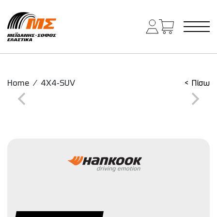
Main Navigation
Home
/
4X4-SUV
< Πίσω