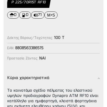
Ρ 225/70R15Τ RF10
D
D
71
M+S
100 T
Δείκτης Βάρους/Ταχύτητας:
8808563386515
EAN:
NAI
Προστασία Ζάντας:
Κύρια χαρακτηριστικά
Το καινοτόμο σχέδιο πέλματος του ελαστικού
υψηλών προδιαγραφών Dynapro ATM RF10 είναι
κατάλληλο για ημιφορτηγά, κλειστά φορτηγάκια
και οχήματα ελευθέρου χρόνου (SUV), και