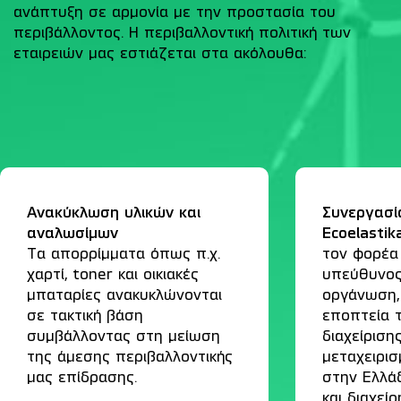
ανάπτυξη σε αρμονία με την προστασία του
περιβάλλοντος. Η περιβαλλοντική πολιτική των
εταιρειών μας εστιάζεται στα ακόλουθα:
Ανακύκλωση υλικών και
Συνεργασί
αναλωσίμων
Ecoelastik
Τα απορρίμματα όπως π.χ.
τον φορέα 
χαρτί, toner και οικιακές
υπεύθυνος
μπαταρίες ανακυκλώνονται
οργάνωση, 
σε τακτική βάση
εποπτεία 
συμβάλλοντας στη μείωση
διαχείριση
της άμεσης περιβαλλοντικής
μεταχειρι
μας επίδρασης.
στην Ελλάδ
και διαχεί